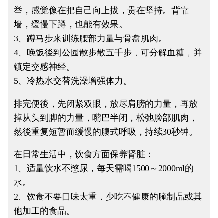
举，感觉像在把自己向上拔，贵在坚持。背靠
墙，缓慢下蹲，也能有效果。
3、蹲马步来训练腰部力量与骨盘肌肉。
4、晚饭後到公园散步散五千步，可分解血糖，并
镇定交感神经。
5、冷热水交替洗澡增强体力。
排完便後，先闭紧双眼，放尽肩膀的力量，再放
掉从头到脚的力量，嘴巴半闭，松弛脸部肌肉，
然後重复短暂而缓慢的腹式呼吸，持续30秒钟。
在日常生活中，饮食方面保养肾脏：
1、适量饮水不憋尿，每天需喝1500～2000ml的
水。
2、饮食不要口味太重，少吃不健康的腌制品或其
他加工的食品。