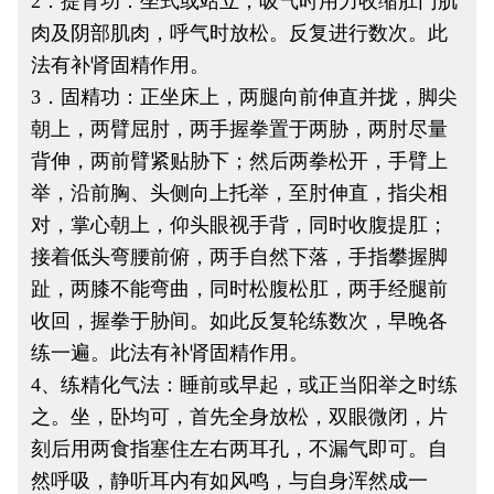
2．提肾功：坐式或站立，吸气时用力收缩肛门肌
肉及阴部肌肉，呼气时放松。反复进行数次。此
法有补肾固精作用。
3．固精功：正坐床上，两腿向前伸直并拢，脚尖
朝上，两臂屈肘，两手握拳置于两胁，两肘尽量
背伸，两前臂紧贴胁下；然后两拳松开，手臂上
举，沿前胸、头侧向上托举，至肘伸直，指尖相
对，掌心朝上，仰头眼视手背，同时收腹提肛；
接着低头弯腰前俯，两手自然下落，手指攀握脚
趾，两膝不能弯曲，同时松腹松肛，两手经腿前
收回，握拳于胁间。如此反复轮练数次，早晚各
练一遍。此法有补肾固精作用。
4、练精化气法：睡前或早起，或正当阳举之时练
之。坐，卧均可，首先全身放松，双眼微闭，片
刻后用两食指塞住左右两耳孔，不漏气即可。自
然呼吸，静听耳内有如风鸣，与自身浑然成一