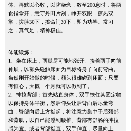
体。再默以心数，以防杂念，数至200息时，将两
食指拿开，意守丹田片刻，睁开双眼，擦热双
掌，搓脸30下，擦命门30下，即为功毕。常习
之，真气足，精神极佳。
体能锻炼：
1、坐在床上，两腿尽可能地张开。接着两手向前
伸展，以额头碰触床面为目标将身子向前弯曲。
当然刚开始做的时候，额头很难碰到床面；只要
有恒心，大概一个月就可以做到了。
2、抻拉背部：首先站直身体，双手扶住某固定物
以保持身体平衡，然后仰头让后背向后尽量弯
曲，臀部向后上方挺起，将注意力集中于后颈部
和背肌，以自己能感到腰椎、背部有舒畅的抻拉
感为宜。或者背部挺直，双手伸直，尽量向上