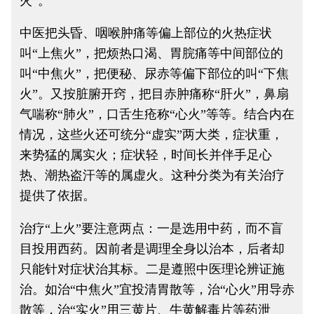
火”。
中医把头昏、咽喉肿痛等偏上部位的火热症状
叫“上焦火”，把烦热口渴、胃脘痛等中间部位的
叫“中焦火”，把便秘、尿赤等偏下部位的叫“下焦
火”。又按脏腑开窍，把目赤肿痛称“肝火”，鼻扇
气喘称“肺火”，口舌生疮称“心火”等等。结合内在
情况，这些火还可统分“虚实”两大类，症状重，
来势猛的属实火；症状轻，时间长并伴手足心
热、潮热盗汗等的属虚火。这种分类为有关治疗
提供了依据。
治疗“上火”要注意两点：一是选用中药，而不盲
目投用西药。因前者是调理全身以治本，后者却
只能针对症状治其标。二是遵照中医理论辨证施
治。如治“中焦火”宜投清胃散等，治“心火”用导赤
散等，治“实火”用三黄片、牛黄解毒片等药泄