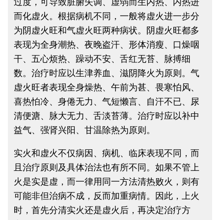
过度，可导致脏腑失调、虚弱而生内热、内热进
而化虚火。根据病机不同，一般将虚火进一步分
为阴虚火旺和气虚火旺两种病状。阴虚火旺都多
表现为全身潮热、夜晚盗汗、形体消瘦、口燥咽
干、五心烦热、躁动不安、舌红无苔、脉搏细
数。治疗时应以生津养血、滋阴降火为原则。气
虚火旺者表现全身燥热、午前为甚、畏寒怕风、
喜热怕冷、身倦无力、气短懒言、自汗不已、尿
清便溏、脉大无力、舌淡苔薄。治疗时应以补中
益气、强肾兴阳、甘温除热为原则。
实火和虚火不仅病因、病机、临床表现不同，而
且治疗原则及具体治法也有所不同。如果不管上
火是实是虚，而一律用同一方法清热败火，则有
可能非但治病不成，反而加重病情。因此，上火
时，首先分清实火还是虚火后，再决定治疗方