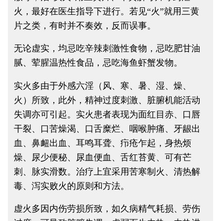
火，最好在医生指导下进行。若见“火”就用三黄
片之类，有时并不奏效，反而误事。
无论虚实，均忌吃辛辣刺激性食物，忌吃肥甘油
腻、荤腥温热性食品，忌吃海鱼虾蟹发物。
实火多由于外感六淫（风、寒、暑、湿、燥、
火）所致，此外，精神过度刺激、脏腑机能活动
失调亦可引起。实火患者表现为面红目赤、口唇
干裂、口苦燥渴、口舌糜烂、咽喉肿痛、牙龈出
血、鼻衄出血、耳鸣耳聋、疖疮乍起，身热烦
燥、尿少便秘、尿血便血、舌红苔黄、可有芒
刺、脉实滑数。治疗上宜采用苦寒制火、清热解
毒、泻实败火的原则和方法。
虚火多因内伤劳损所致，如久病精气耗损、劳伤