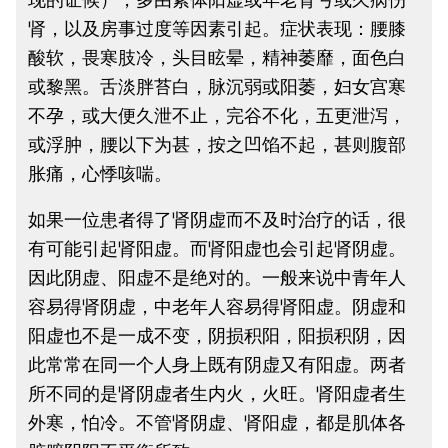
肾，以及房事过度等因素引起。症状表现：腰膝
酸软，畏寒肢冷，头目眩晕，精神萎靡，面色白
或黎黑。舌淡胖苔白，脉沉弱或阳萎，妇女宫寒
不孕，或大便久泄不止，完谷不化，五更泄泻，
或浮肿，腰以下为甚，按之凹馅不起，甚则腹部
胀痛，心悸咳喘。
如果一位患者得了肾阴虚而不及时治疗的话，很
有可能引起肾阳虚。而肾阳虚也会引起肾阴虚。
因此阴虚、阳虚不是绝对的。一般来说中青年人
容易得肾阴虚，中老年人容易得肾阳虚。阴虚和
阳虚也不是一成不变，阴损积阳，阳损积阴，因
此常常在同一个人身上既有阴虚又有阳虚。两者
所不同的是肾阴虚者生内火，火旺。肾阳虚者生
外寒，怕冷。不管肾阴虚、肾阳虚，都是肌体各