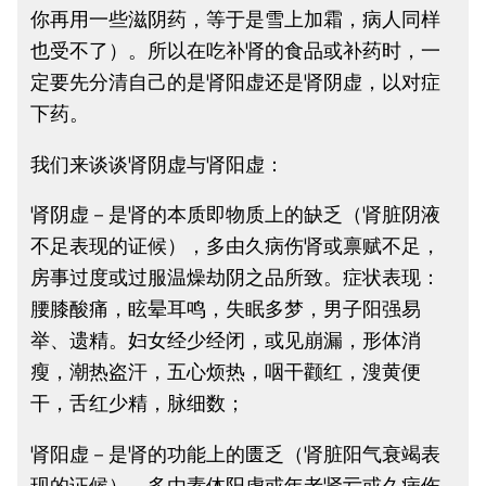
你再用一些滋阴药，等于是雪上加霜，病人同样
也受不了）。所以在吃补肾的食品或补药时，一
定要先分清自己的是肾阳虚还是肾阴虚，以对症
下药。
我们来谈谈肾阴虚与肾阳虚：
肾阴虚－是肾的本质即物质上的缺乏（肾脏阴液
不足表现的证候），多由久病伤肾或禀赋不足，
房事过度或过服温燥劫阴之品所致。症状表现：
腰膝酸痛，眩晕耳鸣，失眠多梦，男子阳强易
举、遗精。妇女经少经闭，或见崩漏，形体消
瘦，潮热盗汗，五心烦热，咽干颧红，溲黄便
干，舌红少精，脉细数；
肾阳虚－是肾的功能上的匮乏（肾脏阳气衰竭表
现的证候），多由素体阳虚或年老肾亏或久病伤