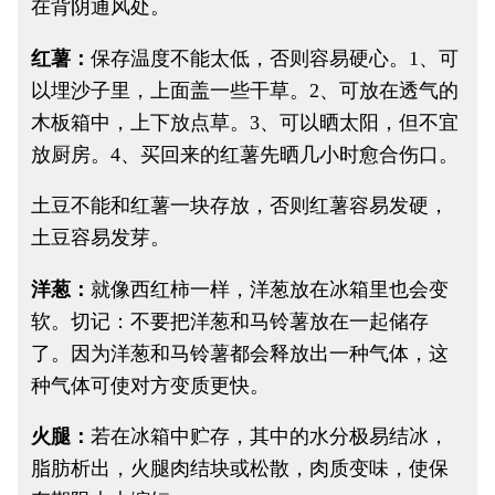
在背阴通风处。
红薯：
保存温度不能太低，否则容易硬心。1、可
以埋沙子里，上面盖一些干草。2、可放在透气的
木板箱中，上下放点草。3、可以晒太阳，但不宜
放厨房。4、买回来的红薯先晒几小时愈合伤口。
土豆不能和红薯一块存放，否则红薯容易发硬，
土豆容易发芽。
洋葱：
就像西红柿一样，洋葱放在冰箱里也会变
软。切记：不要把洋葱和马铃薯放在一起储存
了。因为洋葱和马铃薯都会释放出一种气体，这
种气体可使对方变质更快。
火腿：
若在冰箱中贮存，其中的水分极易结冰，
脂肪析出，火腿肉结块或松散，肉质变味，使保