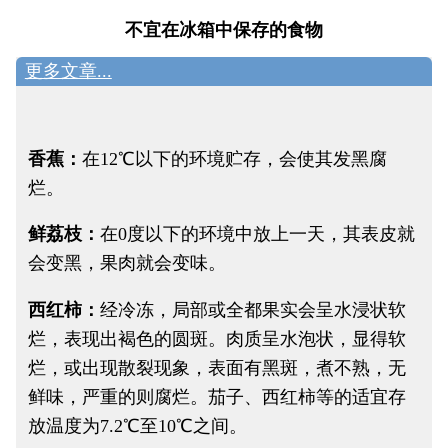
不宜在冰箱中保存的食物
更多文章...
香蕉：
在12℃以下的环境贮存，会使其发黑腐
烂。
鲜荔枝：
在0度以下的环境中放上一天，其表皮就
会变黑，果肉就会变味。
西红柿：
经冷冻，局部或全都果实会呈水浸状软
烂，表现出褐色的圆斑。肉质呈水泡状，显得软
烂，或出现散裂现象，表面有黑斑，煮不熟，无
鲜味，严重的则腐烂。茄子、西红柿等的适宜存
放温度为7.2℃至10℃之间。