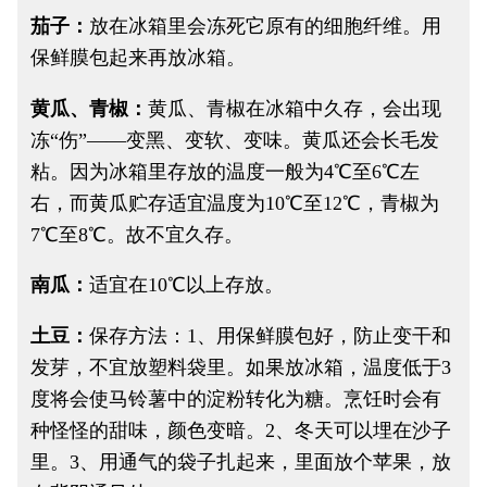
茄子：
放在冰箱里会冻死它原有的细胞纤维。用
保鲜膜包起来再放冰箱。
黄瓜、青椒：
黄瓜、青椒在冰箱中久存，会出现
冻“伤”——变黑、变软、变味。黄瓜还会长毛发
粘。因为冰箱里存放的温度一般为4℃至6℃左
右，而黄瓜贮存适宜温度为10℃至12℃，青椒为
7℃至8℃。故不宜久存。
南瓜：
适宜在10℃以上存放。
土豆：
保存方法：1、用保鲜膜包好，防止变干和
发芽，不宜放塑料袋里。如果放冰箱，温度低于3
度将会使马铃薯中的淀粉转化为糖。烹饪时会有
种怪怪的甜味，颜色变暗。2、冬天可以埋在沙子
里。3、用通气的袋子扎起来，里面放个苹果，放