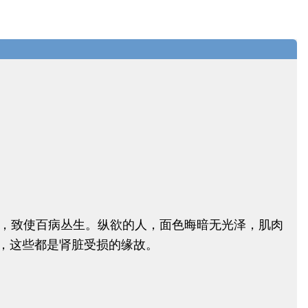
，致使百病丛生。纵欲的人，面色晦暗无光泽，肌肉
，这些都是肾脏受损的缘故。